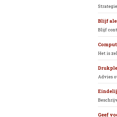
Strategi
Blijf ale
Blijf con
Compute
Het is z
Drukple
Advies o
Eindelij
Beschrij
Geef vo