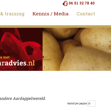
06 51 32 78 40
 & training
Kennis / Media
Contact
r andere Aardappelwereld.
Aantal per pagina