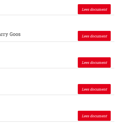
Lees document
arry Goos
Lees document
Lees document
Lees document
Lees document