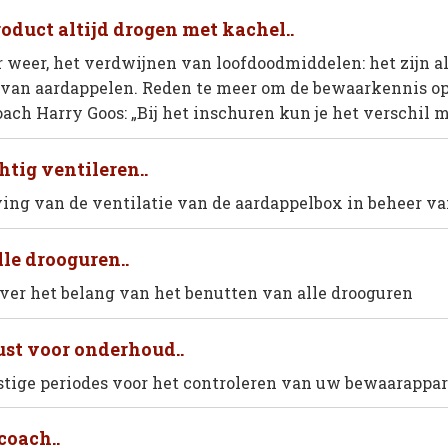
oduct altijd drogen met kachel..
 weer, het verdwijnen van loofdoodmiddelen: het zijn a
van aardappelen. Reden te meer om de bewaarkennis op 
ch Harry Goos: „Bij het inschuren kun je het verschil m
tig ventileren..
ving van de ventilatie van de aardappelbox in beheer v
lle drooguren..
over het belang van het benutten van alle drooguren
ust voor onderhoud..
stige periodes voor het controleren van uw bewaarappa
oach..