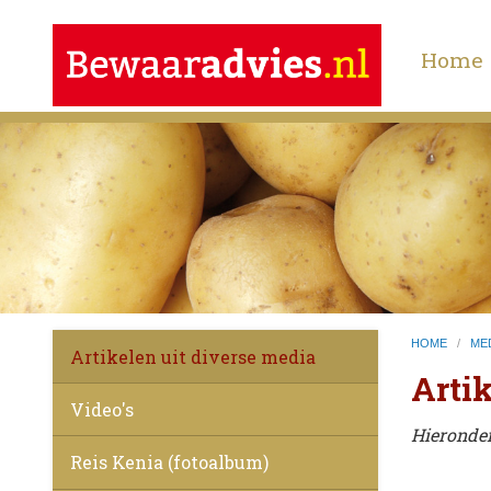
Home
HOME
/
ME
Artikelen uit diverse media
Artik
Video's
Hieronder
Reis Kenia (fotoalbum)