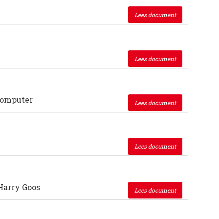
Lees document
Lees document
rcomputer
Lees document
Lees document
Harry Goos
Lees document