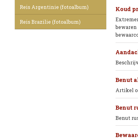
Reis Argentinie (fotoalbum)
Koud pr
Extremer
Reis Brazilie (fotoalbum)
bewaren 
bewaarcoa
Aandach
Beschrij
Benut a
Artikel 
Benut r
Benut ru
Bewaarc