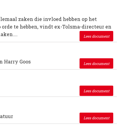
llemaal zaken die invloed hebben op het
orde te hebben, vindt ex-Tolsma-directeur en
aken....
Lees document
an Harry Goos
Lees document
Lees document
ratuur
Lees document