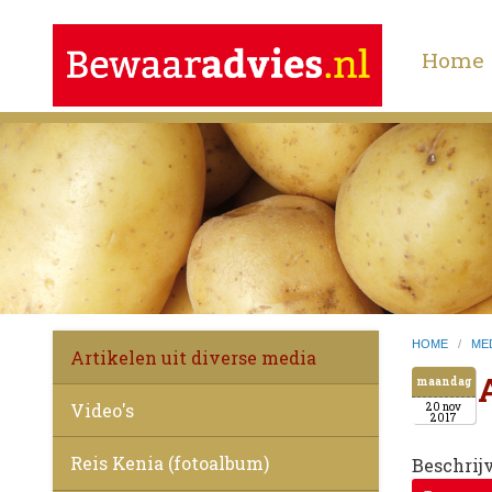
Home
HOME
/
ME
Artikelen uit diverse media
maandag
Video's
20 nov
2017
Reis Kenia (fotoalbum)
Beschrij